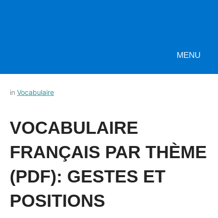
MENU
Posted
by
in
Vocabulaire
on
Français-
10
rapide
VOCABULAIRE
octobre
2022
FRANÇAIS PAR THÈME
(PDF): GESTES ET
POSITIONS