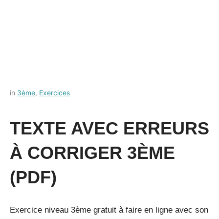
Posted
by
in
3ème
,
Exercices
on
Français-
13
rapide
TEXTE AVEC ERREURS
juillet
2021
À CORRIGER 3ÈME
(PDF)
Exercice niveau 3ème gratuit à faire en ligne avec son