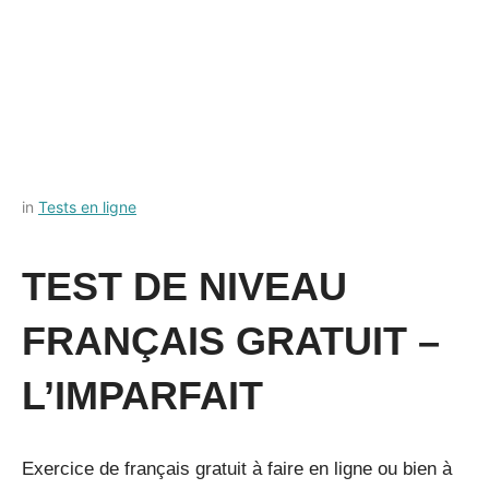
Posted
by
in
Tests en ligne
on
Français-
11
rapide
TEST DE NIVEAU
juillet
2022
FRANÇAIS GRATUIT –
L’IMPARFAIT
Exercice de français gratuit à faire en ligne ou bien à