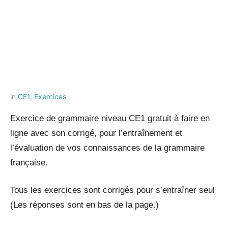
Posted
by
in
CE1
,
Exercices
on
Français-
Exercice de grammaire niveau CE1 gratuit à faire en
8
rapide
ligne avec son corrigé, pour l’entraînement et
juillet
2021
l’évaluation de vos connaissances de la grammaire
française.
Tous les exercices sont corrigés pour s’entraîner seul
(Les réponses sont en bas de la page.)