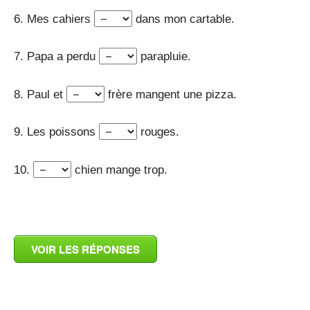
6. Mes cahiers
dans mon cartable.
7. Papa a perdu
parapluie.
8. Paul et
frère mangent une pizza.
9. Les poissons
rouges.
10.
chien mange trop.
_
VOIR LES RÉPONSES
_