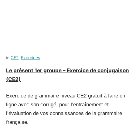
Posted
by
in
CE2
,
Exercices
on
Français-
Le présent 1er groupe – Exercice de conjugaison
9
rapide
(CE2)
juillet
2021
Exercice de grammaire niveau CE2 gratuit à faire en
ligne avec son corrigé, pour l’entraînement et
l’évaluation de vos connaissances de la grammaire
française.