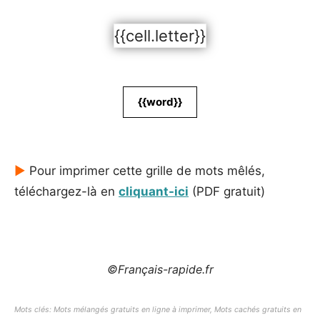
{{cell.letter}}
{{word}}
►
Pour imprimer cette grille de mots mêlés,
téléchargez-là en
cliquant-ici
(PDF gratuit)
©Français-rapide.fr
Mots clés: Mots mélangés gratuits en ligne à imprimer, Mots cachés gratuits en