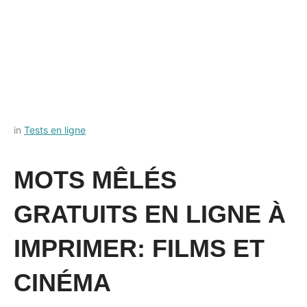
Posted
by
in
Tests en ligne
on
Français-
18
rapide
MOTS MÊLÉS
août
2022
GRATUITS EN LIGNE À
IMPRIMER: FILMS ET
CINÉMA