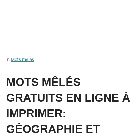
Posted
by
in
Mots mêlés
on
Français-
18
rapide
MOTS MÊLÉS
août
2022
GRATUITS EN LIGNE À
IMPRIMER:
GÉOGRAPHIE ET