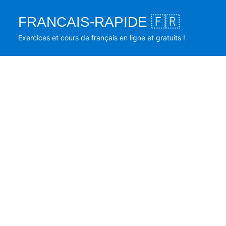
Skip
FRANCAIS-RAPIDE 🇫🇷
to
content
Exercices et cours de français en ligne et gratuits !