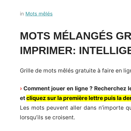
Posted
by
in
Mots mêlés
on
Français-
18
rapide
MOTS MÉLANGÉS GRA
août
IMPRIMER: INTELLI
2022
Grille de mots mêlés gratuite à faire en l
›
Comment jouer en ligne ? Recherchez les
et
cliquez sur la première lettre puis la d
Les mots peuvent aller dans n’importe qu
lorsqu’ils se croisent.