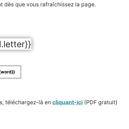
nt dès que vous rafraîchissez la page.
l.letter}}
{word}}
s, téléchargez-là en
cliquant-ici
(PDF gratuit)