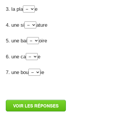
3. la pla
e
4. une si
ature
5. une bai
oire
6. une ca
e
7. une bou
ie
_
VOIR LES RÉPONSES
_