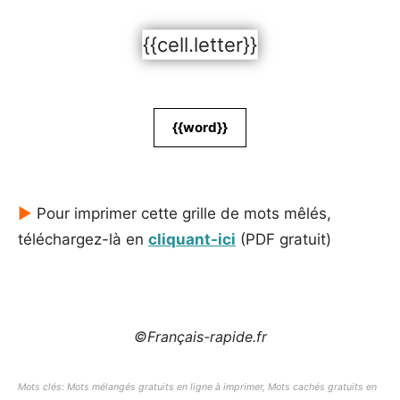
{{cell.letter}}
{{word}}
►
Pour imprimer cette grille de mots mêlés,
téléchargez-là en
cliquant-ici
(PDF gratuit)
©Français-rapide.fr
Mots clés: Mots mélangés gratuits en ligne à imprimer, Mots cachés gratuits en