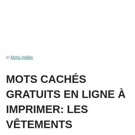
Posted
by
in
Mots mêlés
on
Français-
18
rapide
MOTS CACHÉS
août
2022
GRATUITS EN LIGNE À
IMPRIMER: LES
VÊTEMENTS