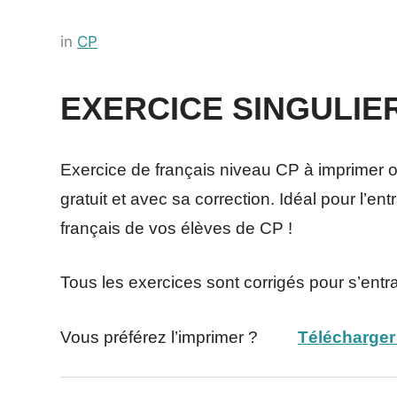
Posted
by
in
CP
on
Français-
3
rapide
EXERCICE SINGULIE
octobre
2022
Exercice de français niveau CP à imprimer ou à
gratuit et avec sa correction. Idéal pour l’e
français de vos élèves de CP !
Tous les exercices sont corrigés pour s’entr
Vous préférez l’imprimer ?
Télécharger