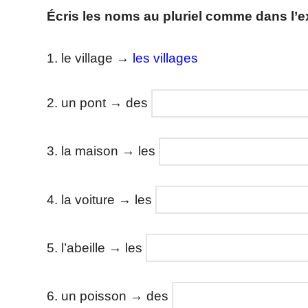
Écris
les noms au pluriel comme dans l’e
1. le village →
les villages
2. un pont → des
3. la maison → les
4. la voiture → les
5. l’abeille → les
6. un poisson → des