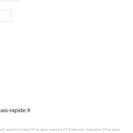
is-rapide.fr
df, exercice niveau CP en ligne, exercice CP à imprimer, évaluation CP en ligne,