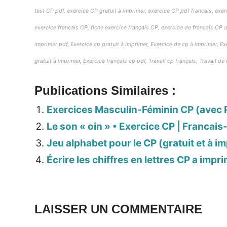
test CP pdf, exercice CP gratuit à imprimer, exercice CP pdf francais, exer
exercice français CP, fiche exercice français CP, exercice de francais CP 
imprimer pdf, Exercice cp gratuit à imprimer, Exercice de cp à imprimer, Ex
gratuit à imprimer, Exercice français cp pdf, Travail cp français, Travail de
Publications Similaires :
Exercices Masculin-Féminin CP (avec 
Le son « oin » • Exercice CP | Francais
Jeu alphabet pour le CP (gratuit et à i
Écrire les chiffres en lettres CP a impr
LAISSER UN COMMENTAIRE