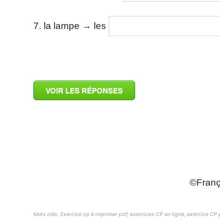
7. la lampe → les
VOIR LES RÉPONSES
_
_
©França
Mots clés: Exercice cp à imprimer pdf, exercices CP en ligne, exercice CP p