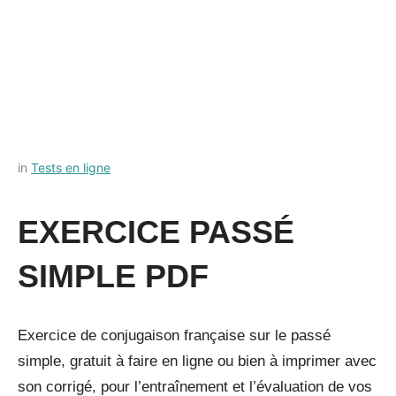
Posted
by
in
Tests en ligne
on
Français-
11
rapide
EXERCICE PASSÉ
juillet
2022
SIMPLE PDF
Exercice de conjugaison française sur le passé
simple, gratuit à faire en ligne ou bien à imprimer avec
son corrigé, pour l’entraînement et l’évaluation de vos