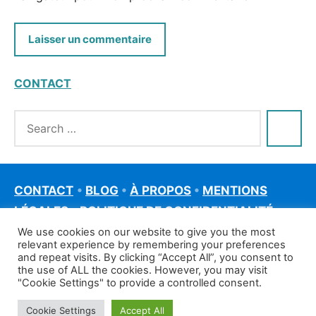
CONTACT
CONTACT
•
BLOG
•
À PROPOS
•
MENTIONS
LÉGALES
•
POLITIQUE DE CONFIDENTIALITÉ
We use cookies on our website to give you the most
relevant experience by remembering your preferences
and repeat visits. By clicking “Accept All”, you consent to
the use of ALL the cookies. However, you may visit
"Cookie Settings" to provide a controlled consent.
Cookie Settings
Accept All
©francais-rapide.fr