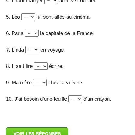
4. Il faut manger
aller se coucher.
5. Léo
lui sont allés au cinéma.
6. Paris
la capitale de la France.
7. Linda
en voyage.
8. Il sait lire
écrire.
9. Ma mère
chez la voisine.
10. J’ai besoin d’une feuille
d’un crayon.
_
VOIR LES RÉPONSES