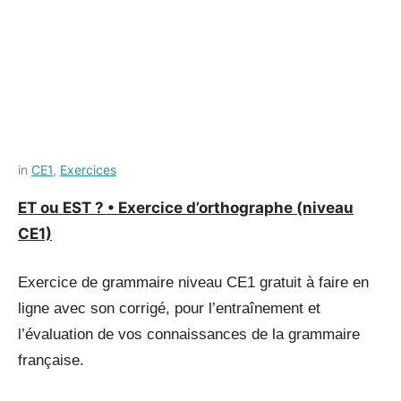
Posted
by
in
CE1
,
Exercices
on
Français-
ET ou EST ? • Exercice d’orthographe (niveau
8
rapide
CE1)
juillet
2021
Exercice de grammaire niveau CE1 gratuit à faire en
ligne avec son corrigé, pour l’entraînement et
l’évaluation de vos connaissances de la grammaire
française.