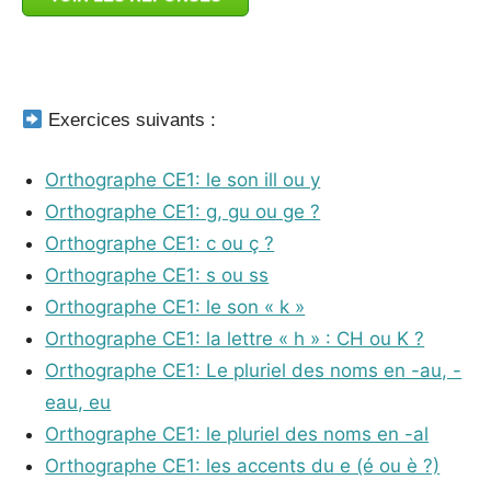
_
Exercices suivants :
Orthographe CE1: le son ill ou y
Orthographe CE1: g, gu ou ge ?
Orthographe CE1: c ou ç ?
Orthographe CE1: s ou ss
Orthographe CE1: le son « k »
Orthographe CE1: la lettre « h » : CH ou K ?
Orthographe CE1: Le pluriel des noms en -au, -
eau, eu
Orthographe CE1: le pluriel des noms en -al
Orthographe CE1: les accents du e (é ou è ?)