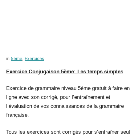
Posted
by
in
5ème
,
Exercices
on
Français-
Exercice Conjugaison 5ème: Les temps simples
12
rapide
juillet
2021
Exercice de grammaire niveau 5ème gratuit à faire en
ligne avec son corrigé, pour l’entraînement et
l’évaluation de vos connaissances de la grammaire
française.
Tous les exercices sont corrigés pour s’entraîner seul