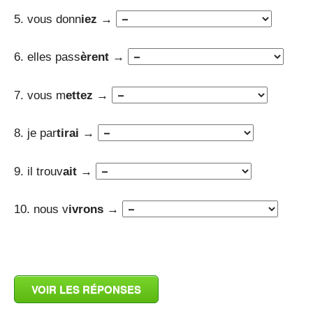
5. vous donn
iez →
6. elles pass
èrent →
7. vous m
ettez →
8. je par
tirai →
9. il trouv
ait →
10. nous v
ivrons →
_
VOIR LES RÉPONSES