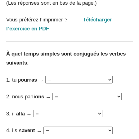
(Les réponses sont en bas de la page.)
Vous préférez l’imprimer ?
Télécharger
l’exercice en PDF
À quel temps simples sont conjugués les verbes
suivants:
1. tu p
ourras
→
2. nous parl
ions →
3. il
alla →
4. ils s
avent →