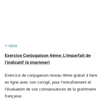
Posted
by
in
4ème
on
Français-
Exercice Conjugaison 4ème: L’imparfait de
11
rapide
l’indicatif (à imprimer)
juillet
2022
Exercice de conjugaison niveau 4ème gratuit à faire
en ligne avec son corrigé, pour l’entraînement et
l’évaluation de vos connaissances de la grammaire
française.