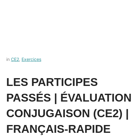
Posted
by
in
CE2
,
Exercices
on
Français-
9
rapide
LES PARTICIPES
juillet
2021
PASSÉS | ÉVALUATION
CONJUGAISON (CE2) |
FRANÇAIS-RAPIDE