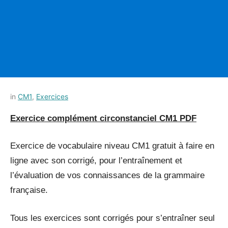
Posted
by
in
CM1
,
Exercices
on
Français-
Exercice complément circonstanciel CM1 PDF
11
rapide
juillet
2021
Exercice de vocabulaire niveau CM1 gratuit à faire en
ligne avec son corrigé, pour l’entraînement et
l’évaluation de vos connaissances de la grammaire
française.
Tous les exercices sont corrigés pour s’entraîner seul