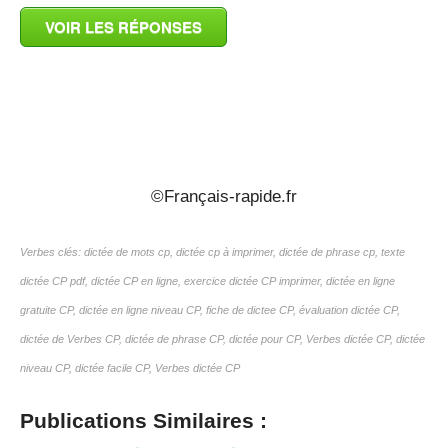
VOIR LES RÉPONSES
_
_
©Français-rapide.fr
Verbes clés: dictée de mots cp, dictée cp à imprimer, dictée de phrase cp, texte
dictée CP pdf, dictée CP en ligne, exercice dictée CP imprimer, dictée en ligne
gratuite CP, dictée en ligne niveau CP, fiche de dictee CP, évaluation dictée CP,
dictée de Verbes CP, dictée de phrase CP, dictée pour CP, Verbes dictée CP, dictée
niveau CP, dictée facile CP, Verbes dictée CP
Publications Similaires :