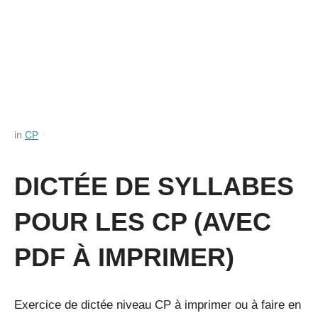
Posted
by
in
CP
on
Français-
5
rapide
DICTÉE DE SYLLABES
octobre
2022
POUR LES CP (AVEC
PDF À IMPRIMER)
Exercice de dictée niveau CP à imprimer ou à faire en