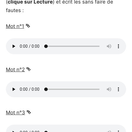
(
clique sur Lecture
) et écrit les sans faire de
fautes :
Mot n°1
⮷
_
Mot n°2
⮷
_
Mot n°3
⮷