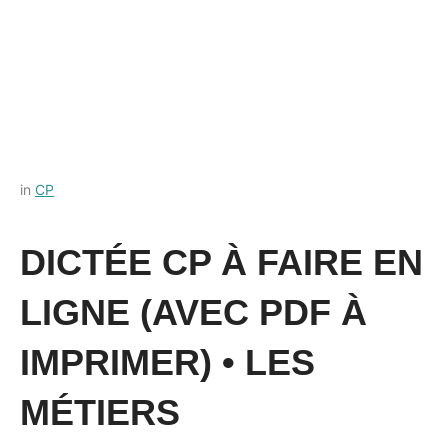
Posted
by
in
CP
on
Français-
5
rapide
DICTÉE CP À FAIRE EN
octobre
2022
LIGNE (AVEC PDF À
IMPRIMER) • LES
MÉTIERS