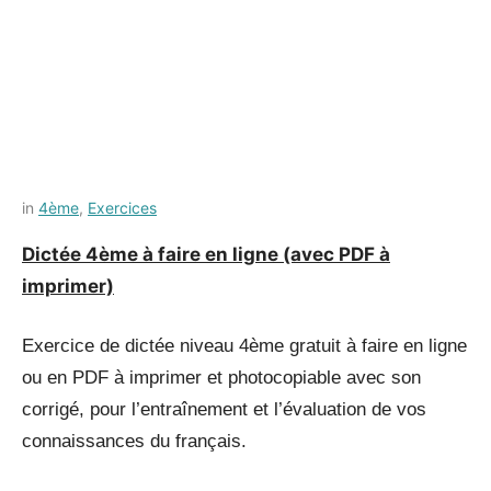
Posted
by
in
4ème
,
Exercices
on
Français-
Dictée 4ème à faire en ligne (avec PDF à
12
rapide
imprimer)
juillet
2021
Exercice de dictée niveau 4ème gratuit à faire en ligne
ou en PDF à imprimer et photocopiable avec son
corrigé, pour l’entraînement et l’évaluation de vos
connaissances du français.