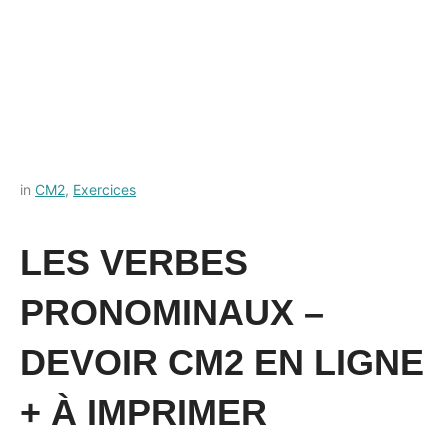
Posted
by
in
CM2
,
Exercices
on
Français-
11
rapide
LES VERBES
juillet
2021
PRONOMINAUX –
DEVOIR CM2 EN LIGNE
+ À IMPRIMER