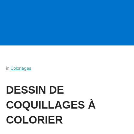
Posted
by
in
Coloriages
on
Français-
28
rapide
DESSIN DE
septembre
2023
COQUILLAGES À
COLORIER