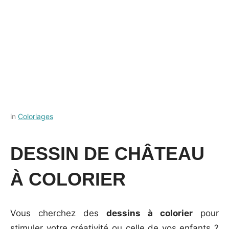
Posted
by
in
Coloriages
on
Français-
28
rapide
DESSIN DE CHÂTEAU
septembre
2023
À COLORIER
Vous cherchez des
dessins à colorier
pour
stimuler votre créativité ou celle de vos enfants ?