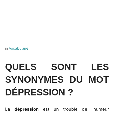
Posted
by
in
Vocabulaire
on
Français-
22
rapide
QUELS SONT LES
juillet
2024
SYNONYMES DU MOT
DÉPRESSION ?
La
dépression
est un trouble de l’humeur