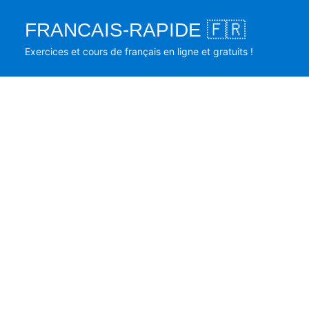
Skip
FRANCAIS-RAPIDE 🇫🇷
to
content
Exercices et cours de français en ligne et gratuits !