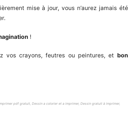
ièrement mise à jour, vous n’aurez jamais été
er.
magination
!
ez vos crayons, feutres ou peintures, et
bon
mprimer pdf gratuit, Dessin a colorier et a imprimer, Dessin gratuit à imprimer,