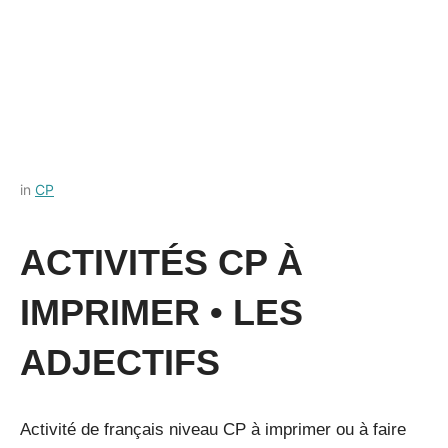
Posted
by
in
CP
on
Français-
3
rapide
ACTIVITÉS CP À
octobre
2022
IMPRIMER • LES
ADJECTIFS
Activité de français niveau CP à imprimer ou à faire