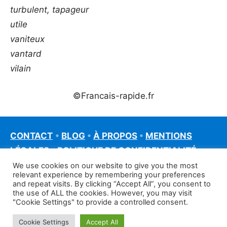
turbulent, tapageur
utile
vaniteux
vantard
vilain
©Francais-rapide.fr
CONTACT
•
BLOG
•
À PROPOS
•
MENTIONS
LÉGALES
•
POLITIQUE DE CONFIDENTIALITÉ
We use cookies on our website to give you the most
relevant experience by remembering your preferences
and repeat visits. By clicking “Accept All”, you consent to
the use of ALL the cookies. However, you may visit
"Cookie Settings" to provide a controlled consent.
Cookie Settings
Accept All
©francais-rapide.fr